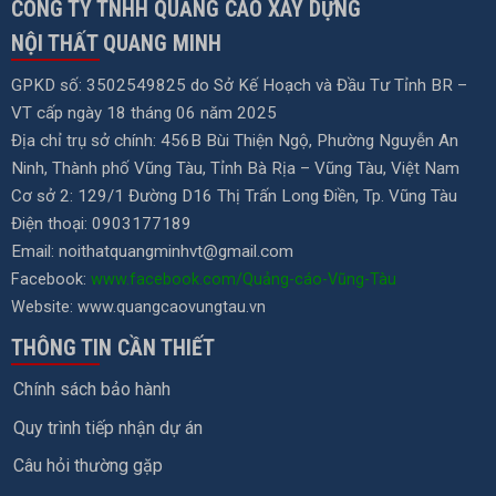
CÔNG TY TNHH QUẢNG CÁO XÂY DỰNG
NỘI THẤT QUANG MINH
GPKD số: 3502549825 do Sở Kế Hoạch và Đầu Tư Tỉnh BR –
VT cấp ngày 18 tháng 06 năm 2025
Địa chỉ trụ sở chính: 456B Bùi Thiện Ngộ, Phường Nguyễn An
Ninh, Thành phố Vũng Tàu, Tỉnh Bà Rịa – Vũng Tàu, Việt Nam
Cơ sở 2: 129/1 Đường D16 Thị Trấn Long Điền, Tp. Vũng Tàu
Điện thoại: 0903177189
Email:
noithatquangminhvt@gmail.com
Facebook:
www.facebook.com/Quảng-cáo-Vũng-Tàu
Website: www.quangcaovungtau.vn
THÔNG TIN CẦN THIẾT
Chính sách bảo hành
Quy trình tiếp nhận dự án
Câu hỏi thường gặp