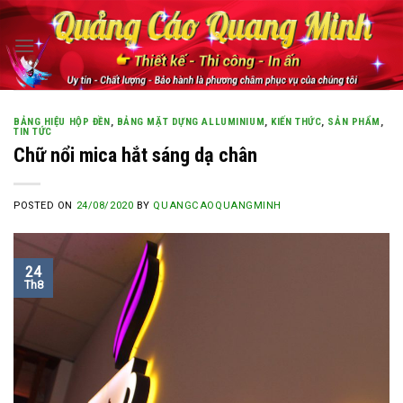
Skip
to
content
BẢNG HIỆU HỘP ĐỀN
,
BẢNG MẶT DỰNG ALLUMINIUM
,
KIẾN THỨC
,
SẢN PHẨM
,
TIN TỨC
Chữ nổi mica hắt sáng dạ chân
POSTED ON
24/08/2020
BY
QUANGCAOQUANGMINH
24
Th8