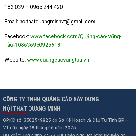
182 039 – 0965 244 420
Email:
noithatquangminhvt@gmail.com
Facebook:
www.facebook.com/Quảng-cáo-Vũng-
Tàu-108636950926618
Website:
www.quangcaovungtau.vn
CÔNG TY TNHH QUẢNG CÁO XÂY DỰNG
NỘI THẤT QUANG MINH
GPKD số: 3502549825 do Sở Kế Hoạch và Đầu Tư Tỉnh BR –
VT cấp ngày 18 tháng 06 năm 2025
Địa chỉ trụ sở chính: 456B Bùi Thiện Ngộ, Phường Nguyễn An