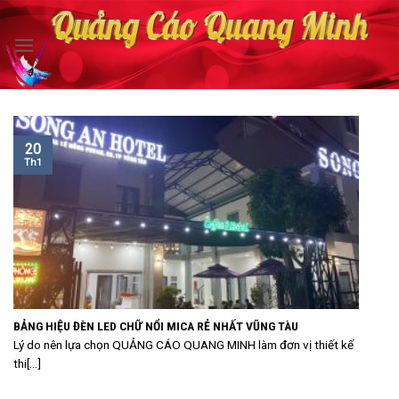
Skip
to
content
20
Th1
BẢNG HIỆU ĐÈN LED CHỮ NỔI MICA RẺ NHẤT VŨNG TÀU
Lý do nên lựa chọn QUẢNG CÁO QUANG MINH làm đơn vị thiết kế
thi[...]