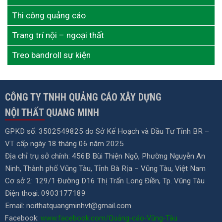
Thi công quảng cáo
Trang trí nội – ngoại thất
Treo bandroll sự kiện
CÔNG TY TNHH QUẢNG CÁO XÂY DỰNG
NỘI THẤT QUANG MINH
GPKD số: 3502549825 do Sở Kế Hoạch và Đầu Tư Tỉnh BR –
VT cấp ngày 18 tháng 06 năm 2025
Địa chỉ trụ sở chính: 456B Bùi Thiện Ngộ, Phường Nguyễn An
Ninh, Thành phố Vũng Tàu, Tỉnh Bà Rịa – Vũng Tàu, Việt Nam
Cơ sở 2: 129/1 Đường D16 Thị Trấn Long Điền, Tp. Vũng Tàu
Điện thoại: 0903177189
Email:
noithatquangminhvt@gmail.com
Facebook:
www.facebook.com/Quảng-cáo-Vũng-Tàu