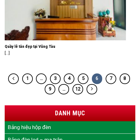
Quầy lễ tân đẹp tại Vũng Tàu
[...]
1
…
3
4
5
6
7
8
9
…
12
DANH MỤC
Bảng hiệu hộp đèn
Bảng đèn led – ma trận