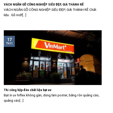
VÁCH NGĂN GỖ CÔNG NGHIỆP SIÊU ĐẸP, GIÁ THÀNH RẺ
VÁCH NGĂN GỖ CÔNG NGHIỆP SIÊU ĐẸP, GIÁ THÀNH RẺ Chất
liệu : Gỗ mdf[...]
17
Th11
Thi công hộp đèn chất liệu bạt uv
Bạt in uv hiflex không gân, dùng làm poster, băng rôn quảng cáo,
quảng cáo[...]